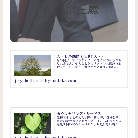
室 東京三鷹
ストレス健診（心理テスト）
今の自分ってどうなの？ と思う時があるかも
しれません．そんなときの「ストレス健診（心
理テスト）」です．郵送でできます．臨床心理
士・公認心理師が承ります．ご自身の振り返
り，自分のことを見つめなしたい，そんなご希
望にこたえられるようでありたい．
psychoffice-tokyomitaka.com
カウンセリング・サービス
気持ちをととのえたい時，迷う時，自分を見つ
めたい時のカウンセリングです．ちょっと人の
意見を聞いてみたいけれど，身近に思い当たる
人がいない…．そんな時のための，カウンセリ
ング・サービスでございます．臨床心理士・公
認心理師が承ります．
psychoffice-tokyomitaka.com